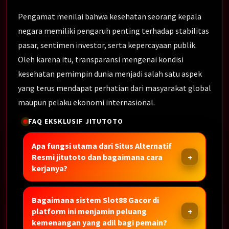
Pengamat menilai bahwa kesehatan seorang kepala
negara memiliki pengaruh penting terhadap stabilitas
pasar, sentimen investor, serta kepercayaan publik.
Oleh karena itu, transparansi mengenai kondisi
kesehatan pemimpin dunia menjadi salah satu aspek
yang terus mendapat perhatian dari masyarakat global
maupun pelaku ekonomi internasional.
FAQ EKSKLUSIF JITUTOTO
Apa fungsi utama dari Situs Alternatif
Resmi jitutoto dan bagaimana cara
kerjanya?
Bagaimana sistem Slot88 Gacor di
platform ini menjamin peluang
kemenangan yang adil bagi pemain?