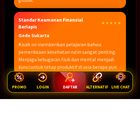
global.
Standar Keamanan Finansial
★★★★★
Berlapis
Gede Sukarta
Kisah ini memberikan pelajaran bahwa
pemeriksaan kesehatan rutin sangat penting.
Menjaga kebugaran fisik dan mental menjadi
kunci untuk tetap produktif di usia berapa pun.
PROMO
LOGIN
DAFTAR
ALTERNATIF
LIVE CHAT