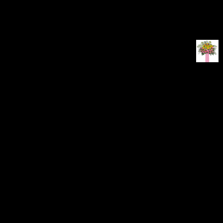
delive
delivery 
delivery
delivery
delive
RECIPI
delivery
RT.003 /