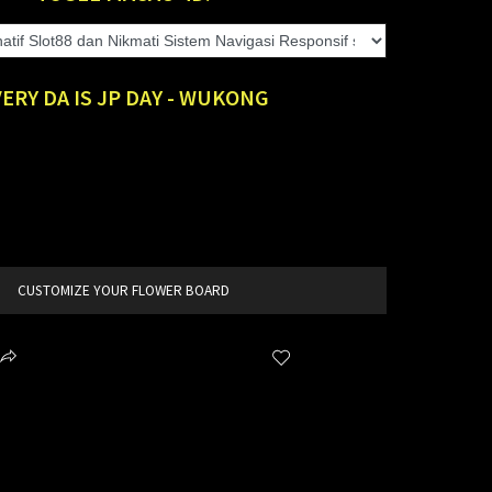
ERY DA IS JP DAY - WUKONG
SLOT88
CUSTOMIZE YOUR FLOWER BOARD
Wishlist
dded to your cart