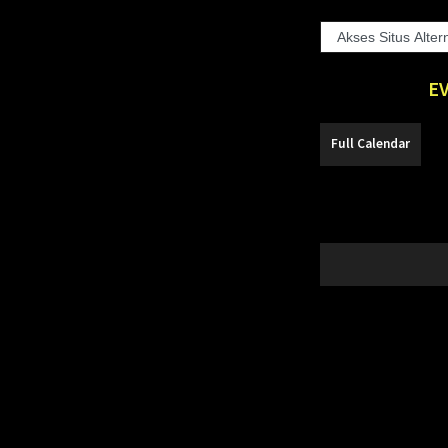
EV
Share
item a