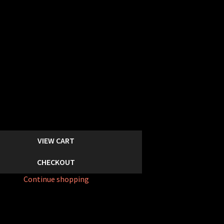
an Tanah Abang, Kota Jakarta Pusat,
husus Ibukota Jakarta 10220, Indonesia
nt phone number
(+62) 856-9671-0961
CE
Jakarta
ode
10220
s (0)
VIEW CART
CHECKOUT
Continue shopping