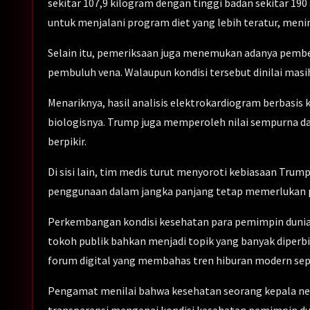
sekitar 107,9 kilogram dengan tinggi badan sekitar 1
untuk menjalani program diet yang lebih teratur, menin
Selain itu, pemeriksaan juga menemukan adanya pembeng
pembuluh vena. Walaupun kondisi tersebut dinilai mas
Menariknya, hasil analisis elektrokardiogram berbasis
biologisnya. Trump juga memperoleh nilai sempurna d
berpikir.
Di sisi lain, tim medis turut menyoroti kebiasaan Trum
penggunaan dalam jangka panjang tetap memerlukan p
Perkembangan kondisi kesehatan para pemimpin dunia se
tokoh publik bahkan menjadi topik yang banyak diperbi
forum digital yang membahas tren hiburan modern seper
Pengamat menilai bahwa kesehatan seorang kepala negar