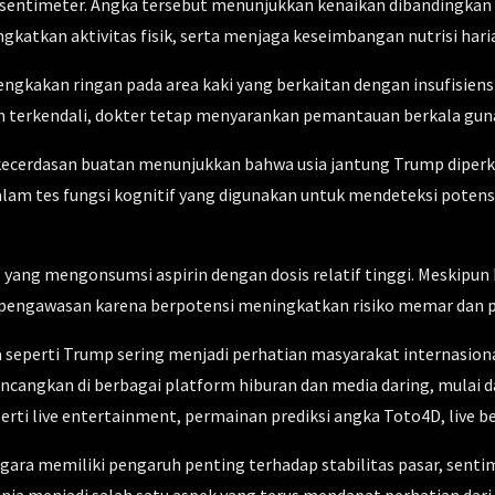
90 sentimeter. Angka tersebut menunjukkan kenaikan dibandingka
gkatkan aktivitas fisik, serta menjaga keseimbangan nutrisi hari
kakan ringan pada area kaki yang berkaitan dengan insufisiensi 
ih terkendali, dokter tetap menyarankan pemantauan berkala gun
 kecerdasan buatan menunjukkan bahwa usia jantung Trump diperki
alam tes fungsi kognitif yang digunakan untuk mendeteksi pote
p yang mengonsumsi aspirin dengan dosis relatif tinggi. Meskipun
engawasan karena berpotensi meningkatkan risiko memar dan p
perti Trump sering menjadi perhatian masyarakat internasional. 
ncangkan di berbagai platform hiburan dan media daring, mulai da
ti live entertainment, permainan prediksi angka Toto4D, live be
a memiliki pengaruh penting terhadap stabilitas pasar, sentimen