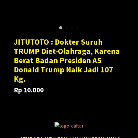
JITUTOTO : Dokter Suruh
TRUMP Diet-Olahraga, Karena
Berat Badan Presiden AS
Donald Trump Naik Jadi 107
Kg.
Rp 10.000
Translation
Translation
Rp 100.000
missing:
missing:
en.products.general.regular_price
en.products.general.sale_price