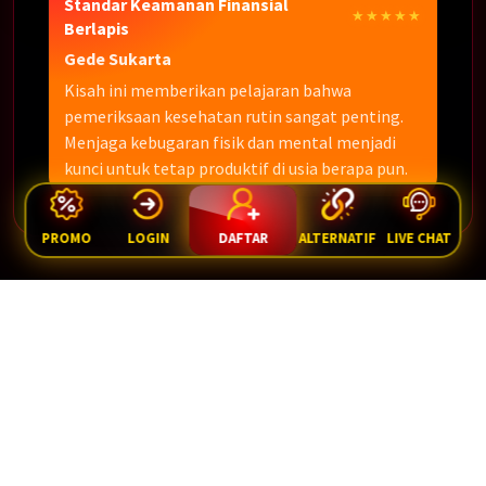
Standar Keamanan Finansial
★★★★★
Berlapis
Gede Sukarta
Kisah ini memberikan pelajaran bahwa
pemeriksaan kesehatan rutin sangat penting.
Menjaga kebugaran fisik dan mental menjadi
kunci untuk tetap produktif di usia berapa pun.
PROMO
LOGIN
DAFTAR
ALTERNATIF
LIVE CHAT